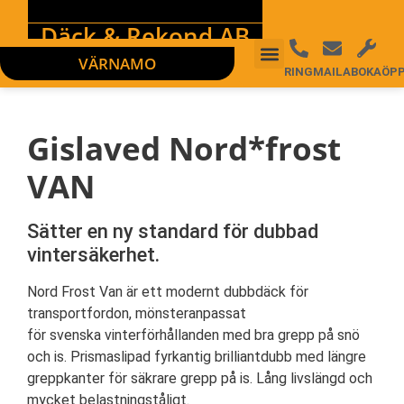
Däck & Rekond AB
VÄRNAMO
RING
MAILA
BOKA
ÖP
Gislaved Nord*frost
VAN
Sätter en ny standard för dubbad
vintersäkerhet.
Nord Frost Van är ett modernt dubbdäck för
transportfordon, mönsteranpassat
för svenska vinterförhållanden med bra grepp på snö
och is. Prismaslipad fyrkantig brilliantdubb med längre
greppkanter för säkrare grepp på is. Lång livslängd och
mycket belastningståligt.