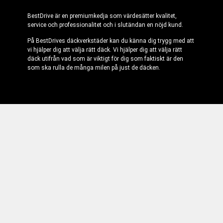
BestDrive är en premiumkedja som värdesätter kvalitet,
service och professionalitet och i slutändan en nöjd kund.
På BestDrives däckverkstäder kan du känna dig trygg med att
vi hjälper dig att välja rätt däck. Vi hjälper dig att välja rätt
däck utifrån vad som är viktigt för dig som faktiskt är den
som ska rulla de många milen på just de däcken.